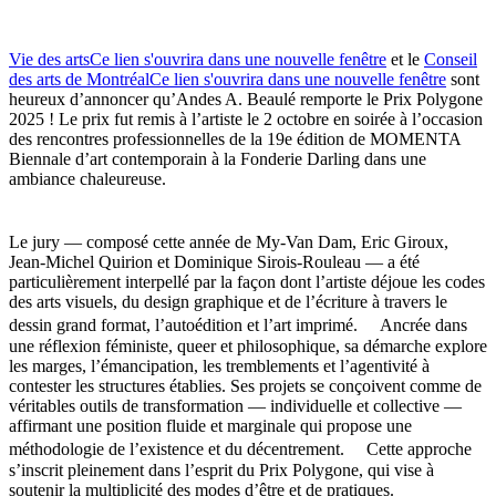
Vie des arts
Ce lien s'ouvrira dans une nouvelle fenêtre
et le
Conseil
des arts de Montréal
Ce lien s'ouvrira dans une nouvelle fenêtre
sont
heureux d’annoncer qu’Andes A. Beaulé remporte le Prix Polygone
2025 ! Le prix fut remis à l’artiste le 2 octobre en soirée à l’occasion
des rencontres professionnelles de la 19e édition de MOMENTA
Biennale d’art contemporain à la Fonderie Darling dans une
ambiance chaleureuse.
Le jury — composé cette année de My-Van Dam, Eric Giroux,
Jean-Michel Quirion et Dominique Sirois-Rouleau — a été
particulièrement interpellé par la façon dont l’artiste déjoue les codes
des arts visuels, du design graphique et de l’écriture à travers le
dessin grand format, l’autoédition et l’art imprimé. Ancrée dans
une réflexion féministe, queer et philosophique, sa démarche explore
les marges, l’émancipation, les tremblements et l’agentivité à
contester les structures établies. Ses projets se conçoivent comme de
véritables outils de transformation — individuelle et collective —
affirmant une position fluide et marginale qui propose une
méthodologie de l’existence et du décentrement. Cette approche
s’inscrit pleinement dans l’esprit du Prix Polygone, qui vise à
soutenir la multiplicité des modes d’être et de pratiques.