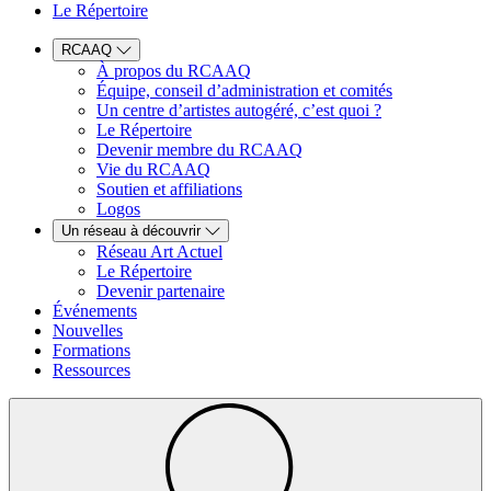
Le Répertoire
RCAAQ
À propos du RCAAQ
Équipe, conseil d’administration et comités
Un centre d’artistes autogéré, c’est quoi ?
Le Répertoire
Devenir membre du RCAAQ
Vie du RCAAQ
Soutien et affiliations
Logos
Un réseau à découvrir
Réseau Art Actuel
Le Répertoire
Devenir partenaire
Événements
Nouvelles
Formations
Ressources