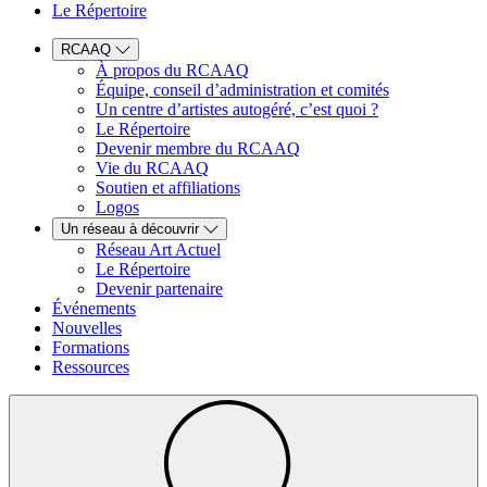
Le Répertoire
RCAAQ
À propos du RCAAQ
Équipe, conseil d’administration et comités
Un centre d’artistes autogéré, c’est quoi ?
Le Répertoire
Devenir membre du RCAAQ
Vie du RCAAQ
Soutien et affiliations
Logos
Un réseau à découvrir
Réseau Art Actuel
Le Répertoire
Devenir partenaire
Événements
Nouvelles
Formations
Ressources