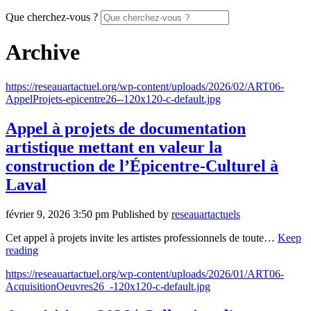
Que cherchez-vous ?
Archive
https://reseauartactuel.org/wp-content/uploads/2026/02/ART06-
AppelProjets-epicentre26--120x120-c-default.jpg
Appel à projets de documentation
artistique mettant en valeur la
construction de l’Épicentre-Culturel à
Laval
février 9, 2026 3:50 pm
Published by
reseauartactuels
Cet appel à projets invite les artistes professionnels de toute…
Keep
reading
https://reseauartactuel.org/wp-content/uploads/2026/01/ART06-
AcquisitionOeuvres26_-120x120-c-default.jpg