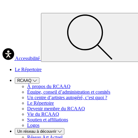
Accessibilité
Le Répertoire
RCAAQ
À propos du RCAAQ
Équipe, conseil d’administration et comités
Un centre d’artistes autogéré, c’est quoi ?
Le Répertoire
Devenir membre du RCAAQ
Vie du RCAAQ
Soutien et affiliations
Logos
Un réseau à découvrir
Réseau Art Actuel