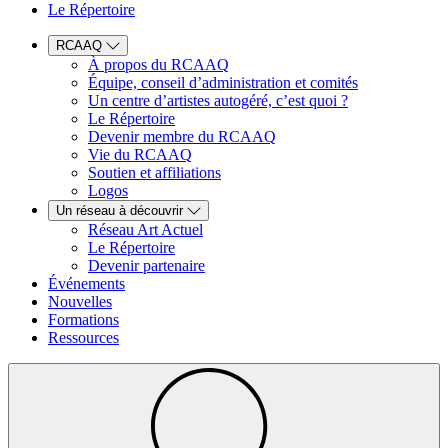
Le Répertoire
RCAAQ
À propos du RCAAQ
Équipe, conseil d’administration et comités
Un centre d’artistes autogéré, c’est quoi ?
Le Répertoire
Devenir membre du RCAAQ
Vie du RCAAQ
Soutien et affiliations
Logos
Un réseau à découvrir
Réseau Art Actuel
Le Répertoire
Devenir partenaire
Événements
Nouvelles
Formations
Ressources