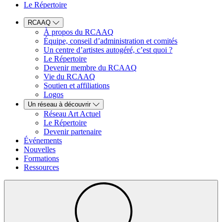
Le Répertoire
RCAAQ
À propos du RCAAQ
Équipe, conseil d’administration et comités
Un centre d’artistes autogéré, c’est quoi ?
Le Répertoire
Devenir membre du RCAAQ
Vie du RCAAQ
Soutien et affiliations
Logos
Un réseau à découvrir
Réseau Art Actuel
Le Répertoire
Devenir partenaire
Événements
Nouvelles
Formations
Ressources