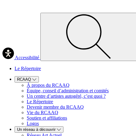
Accessibilité
Le Répertoire
RCAAQ
À propos du RCAAQ
Équipe, conseil d’administration et comités
Un centre d’artistes autogéré, c’est quoi ?
Le Répertoire
Devenir membre du RCAAQ
Vie du RCAAQ
Soutien et affiliations
Logos
Un réseau à découvrir
Réseau Art Actuel