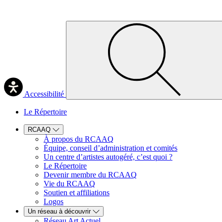
Accessibilité
Le Répertoire
RCAAQ
À propos du RCAAQ
Équipe, conseil d’administration et comités
Un centre d’artistes autogéré, c’est quoi ?
Le Répertoire
Devenir membre du RCAAQ
Vie du RCAAQ
Soutien et affiliations
Logos
Un réseau à découvrir
Réseau Art Actuel