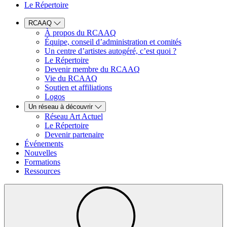
Le Répertoire
RCAAQ
À propos du RCAAQ
Équipe, conseil d’administration et comités
Un centre d’artistes autogéré, c’est quoi ?
Le Répertoire
Devenir membre du RCAAQ
Vie du RCAAQ
Soutien et affiliations
Logos
Un réseau à découvrir
Réseau Art Actuel
Le Répertoire
Devenir partenaire
Événements
Nouvelles
Formations
Ressources