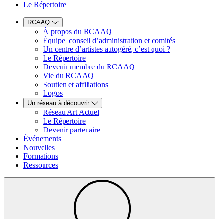
Le Répertoire
RCAAQ
À propos du RCAAQ
Équipe, conseil d’administration et comités
Un centre d’artistes autogéré, c’est quoi ?
Le Répertoire
Devenir membre du RCAAQ
Vie du RCAAQ
Soutien et affiliations
Logos
Un réseau à découvrir
Réseau Art Actuel
Le Répertoire
Devenir partenaire
Événements
Nouvelles
Formations
Ressources