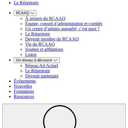
Le Répertoire
RCAAQ
À propos du RCAAQ
Équipe, conseil d’administration et comités
Un centre d’artistes autogéré, c’est quoi ?
Le Répertoire
Devenir membre du RCAAQ
Vie du RCAAQ
Soutien et affiliations
Logos
Un réseau à découvrir
Réseau Art Actuel
Le Répertoire
Devenir partenaire
Événements
Nouvelles
Formations
Ressources