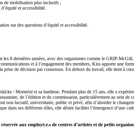
 de mobilisation plus inclusifs ;
d’équité et accessibilité.
tion sur des questions d’équité et accessibilité.
t les 8 dernières années, avec des organismes comme le GRIP-McGill, le
ux communications et à l’engagement des membres, Kira apporte une for
la prise de décision par consensus. En dehors du travail, elle tient à cœ
htià:ke / Montréal et sa banlieue. Pendant plus de 15 ans, elle a expérim
mmunautaire, de l’édition et du commissariat, particulièrement au sein de 
ut non lucratif, universitaire, public et privé, afin d’aborder le change
 que dans ses différents rôles, elle désire faciliter l’émergence d’une cult
réservée aux employé.e.s de centres d’artistes et de petits organisme