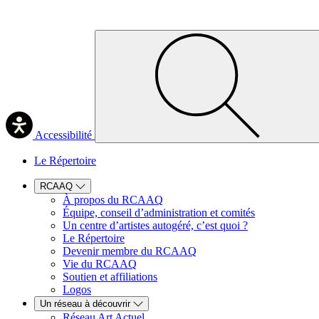
Accessibilité
Le Répertoire
RCAAQ
À propos du RCAAQ
Équipe, conseil d’administration et comités
Un centre d’artistes autogéré, c’est quoi ?
Le Répertoire
Devenir membre du RCAAQ
Vie du RCAAQ
Soutien et affiliations
Logos
Un réseau à découvrir
Réseau Art Actuel