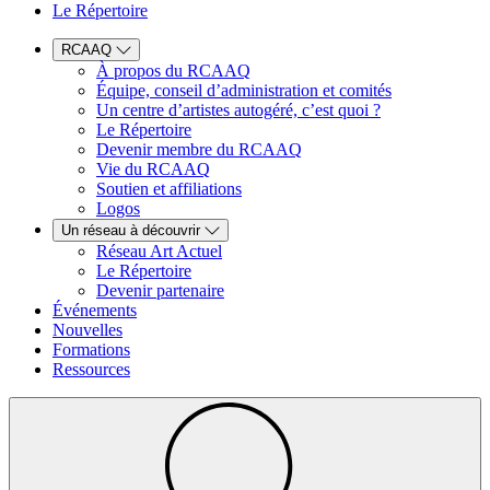
Le Répertoire
RCAAQ
À propos du RCAAQ
Équipe, conseil d’administration et comités
Un centre d’artistes autogéré, c’est quoi ?
Le Répertoire
Devenir membre du RCAAQ
Vie du RCAAQ
Soutien et affiliations
Logos
Un réseau à découvrir
Réseau Art Actuel
Le Répertoire
Devenir partenaire
Événements
Nouvelles
Formations
Ressources