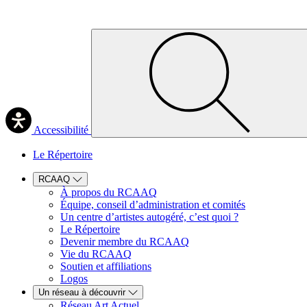
Accessibilité
Le Répertoire
RCAAQ
À propos du RCAAQ
Équipe, conseil d’administration et comités
Un centre d’artistes autogéré, c’est quoi ?
Le Répertoire
Devenir membre du RCAAQ
Vie du RCAAQ
Soutien et affiliations
Logos
Un réseau à découvrir
Réseau Art Actuel