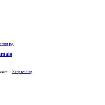
efault.jpg
umais
issaire…
Keep reading