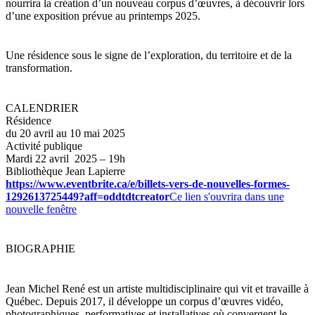
nourrira la création d’un nouveau corpus d’œuvres, à découvrir lors
d’une exposition prévue au printemps 2025.
Une résidence sous le signe de l’exploration, du territoire et de la
transformation.
CALENDRIER
Résidence
du 20 avril au 10 mai 2025
Activité publique
Mardi 22 avril 2025 – 19h
Bibliothèque Jean Lapierre
https://www.eventbrite.ca/e/billets-vers-de-nouvelles-formes-
1292613725449?aff=oddtdtcreator
Ce lien s'ouvrira dans une
nouvelle fenêtre
BIOGRAPHIE
Jean Michel René est un artiste multidisciplinaire qui vit et travaille à
Québec. Depuis 2017, il développe un corpus d’œuvres vidéo,
photographiques, performatives et installatives où convergent le