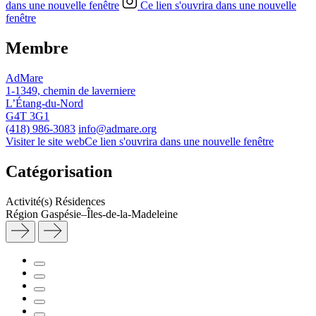
dans une nouvelle fenêtre
Ce lien s'ouvrira dans une nouvelle
fenêtre
Membre
AdMare
1-1349, chemin de laverniere
L’Étang-du-Nord
G4T 3G1
(418) 986-3083
info@admare.org
Visiter le site web
Ce lien s'ouvrira dans une nouvelle fenêtre
Catégorisation
Activité(s)
Résidences
Région
Gaspésie–Îles-de-la-Madeleine