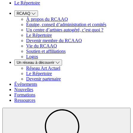
Le Répertoire
RCAAQ
À propos du RCAAQ
Équipe, conseil d’administration et comités
Un centre d’artistes autogéré, c’est quoi ?
Le Répertoire
Devenir membre du RCAAQ
Vie du RCAAQ
Soutien et affiliations
Logos
Un réseau à découvrir
Réseau Art Actuel
Le Répertoire
Devenir partenaire
Événements
Nouvelles
Formations
Ressources