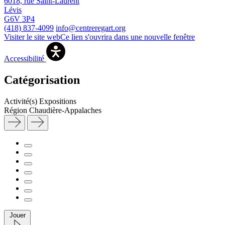
6018, rue Saint-Laurent
Lévis
G6V 3P4
(418) 837-4099
info@centreregart.org
Visiter le site web
Ce lien s'ouvrira dans une nouvelle fenêtre
Accessibilité
Catégorisation
Activité(s)
Expositions
Région
Chaudière-Appalaches
Jouer