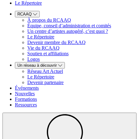
Le Répertoire
RCAAQ
À propos du RCAAQ
Équipe, conseil d’administration et comités
Un centre d’artistes autogéré, c’est quoi ?
Le Répertoire
Devenir membre du RCAAQ
Vie du RCAAQ
Soutien et affiliations
Logos
Un réseau à découvrir
Réseau Art Actuel
Le Répertoire
Devenir partenaire
Événements
Nouvelles
Formations
Ressources