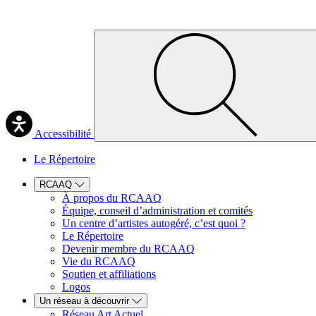
Accessibilité
Le Répertoire
RCAAQ
À propos du RCAAQ
Équipe, conseil d’administration et comités
Un centre d’artistes autogéré, c’est quoi ?
Le Répertoire
Devenir membre du RCAAQ
Vie du RCAAQ
Soutien et affiliations
Logos
Un réseau à découvrir
Réseau Art Actuel