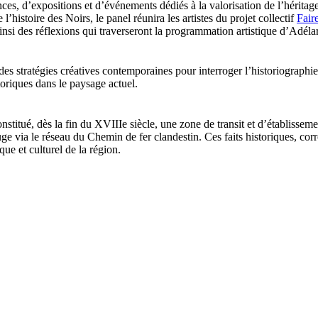
nces, d’expositions et d’événements dédiés à la valorisation de l’héri
histoire des Noirs, le panel réunira les artistes du projet collectif
Fair
ainsi des réflexions qui traverseront la programmation artistique d’Adél
es stratégies créatives contemporaines pour interroger l’historiographie
toriques dans le paysage actuel.
itué, dès la fin du XVIIIe siècle, une zone de transit et d’établissemen
e via le réseau du Chemin de fer clandestin. Ces faits historiques, corrob
e et culturel de la région.