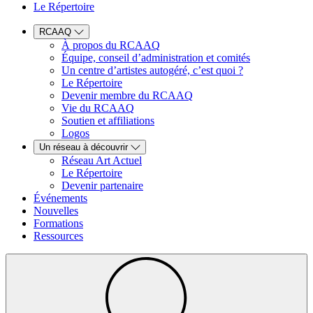
Le Répertoire
RCAAQ
À propos du RCAAQ
Équipe, conseil d’administration et comités
Un centre d’artistes autogéré, c’est quoi ?
Le Répertoire
Devenir membre du RCAAQ
Vie du RCAAQ
Soutien et affiliations
Logos
Un réseau à découvrir
Réseau Art Actuel
Le Répertoire
Devenir partenaire
Événements
Nouvelles
Formations
Ressources