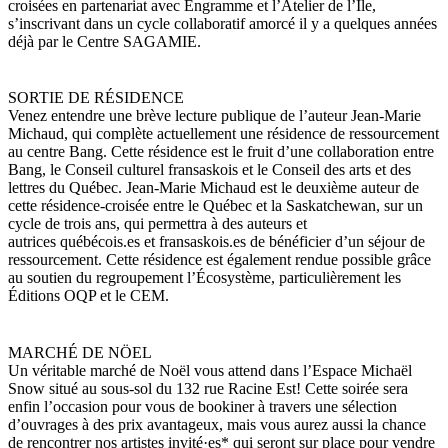
croisées en partenariat avec Engramme et l’Atelier de l’Île,
s’inscrivant dans un cycle collaboratif amorcé il y a quelques années
déjà par le Centre SAGAMIE.
SORTIE DE RÉSIDENCE
Venez entendre une brève lecture publique de l’auteur Jean-Marie
Michaud, qui complète actuellement une résidence de ressourcement
au centre Bang. Cette résidence est le fruit d’une collaboration entre
Bang, le Conseil culturel fransaskois et le Conseil des arts et des
lettres du Québec. Jean-Marie Michaud est le deuxième auteur de
cette résidence-croisée entre le Québec et la Saskatchewan, sur un
cycle de trois ans, qui permettra à des auteurs et
autrices québécois.es et fransaskois.es de bénéficier d’un séjour de
ressourcement. Cette résidence est également rendue possible grâce
au soutien du regroupement l’Écosystème, particulièrement les
Éditions OQP et le CEM.
MARCHÉ DE NÖEL
Un véritable marché de Noël vous attend dans l’Espace Michaël
Snow situé au sous-sol du 132 rue Racine Est! Cette soirée sera
enfin l’occasion pour vous de bookiner à travers une sélection
d’ouvrages à des prix avantageux, mais vous aurez aussi la chance
de rencontrer nos artistes invité·es* qui seront sur place pour vendre