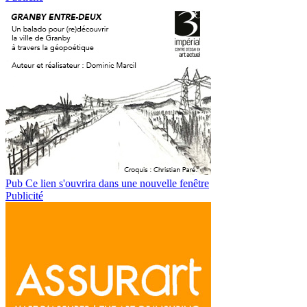
Pub
Ce lien s'ouvrira dans une nouvelle fenêtre
Publicité