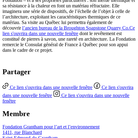
Fondation – et à ses propriétés particulières : son inertie thermique et
sa résistance à la chaleur en font un matériau réfractaire. Elle
imaginera une série de dispositifs, de l’échelle de l’objet à celle de
l’architecture, exploitant les caractéristiques thermiques de ce
matériau. Sa visite au Québec lui permettra également de
découvrir
l’ancien bureau de la Broughton Soapstone Quarry Co.
Ce
lien s'ouvrira dans une nouvelle fenêtre
dont le revêtement est
constitué de pierres à savon, une rareté en architecture. La Fondation
remercie le Consulat général de France à Québec pour son appui
dans le cadre de ce projet.
Partager
Ce lien s'ouvrira dans une nouvelle fenêtre
Ce lien s'ouvrira
dans une nouvelle fenêtre
Ce lien s'ouvrira dans une nouvelle
fenêtre
Membre
Fondation Grantham pour l’art et l’environnement
1411, rue Blanchard
Saint-Edmond-de-Grantham