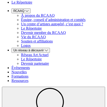
Le Répertoire
RCAAQ
À propos du RCAAQ
Équipe, conseil d’administration et comités
Un centre d’artistes autogéré, c’est quoi ?
Le Répertoire
Devenir membre du RCAAQ
Vie du RCAAQ
Soutien et affiliations
Logos
Un réseau à découvrir
Réseau Art Actuel
Le Répertoire
Devenir partenaire
Événements
Nouvelles
Formations
Ressources