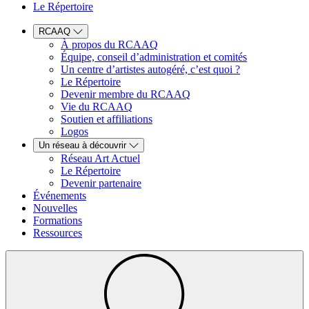
Le Répertoire
RCAAQ
À propos du RCAAQ
Équipe, conseil d’administration et comités
Un centre d’artistes autogéré, c’est quoi ?
Le Répertoire
Devenir membre du RCAAQ
Vie du RCAAQ
Soutien et affiliations
Logos
Un réseau à découvrir
Réseau Art Actuel
Le Répertoire
Devenir partenaire
Événements
Nouvelles
Formations
Ressources