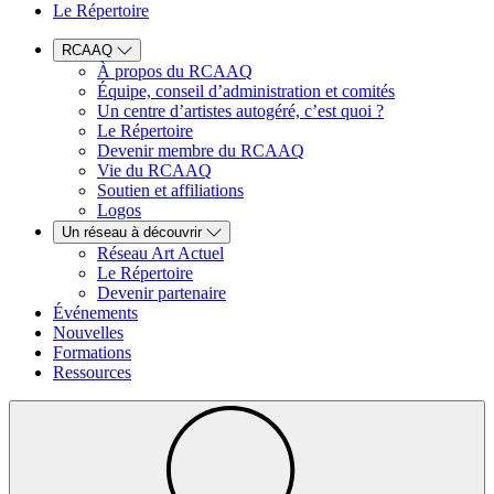
Le Répertoire
RCAAQ
À propos du RCAAQ
Équipe, conseil d’administration et comités
Un centre d’artistes autogéré, c’est quoi ?
Le Répertoire
Devenir membre du RCAAQ
Vie du RCAAQ
Soutien et affiliations
Logos
Un réseau à découvrir
Réseau Art Actuel
Le Répertoire
Devenir partenaire
Événements
Nouvelles
Formations
Ressources