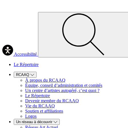
Accessibilité
Le Répertoire
RCAAQ
À propos du RCAAQ
Équipe, conseil d’administration et comités
Un centre d’artistes autogéré, c’est quoi ?
Le Répertoire
Devenir membre du RCAAQ
Vie du RCAAQ
Soutien et affiliations
Logos
Un réseau à découvrir
Réseau Art Actuel