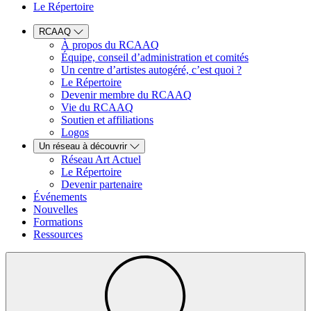
Le Répertoire
RCAAQ
À propos du RCAAQ
Équipe, conseil d’administration et comités
Un centre d’artistes autogéré, c’est quoi ?
Le Répertoire
Devenir membre du RCAAQ
Vie du RCAAQ
Soutien et affiliations
Logos
Un réseau à découvrir
Réseau Art Actuel
Le Répertoire
Devenir partenaire
Événements
Nouvelles
Formations
Ressources