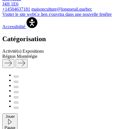
J4H 1E6
+14504637181
maisonculture@longueuil.quebec
Visiter le site web
Ce lien s'ouvrira dans une nouvelle fenêtre
Accessibilité
Catégorisation
Activité(s)
Expositions
Région
Montérégie
Jouer
Pause