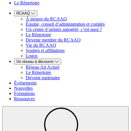
Le Répertoire
RCAAQ
À propos du RCAAQ
Équipe, conseil d’administration et comités
Un centre d’artistes autogéré, c’est quoi ?
Le Répertoire
Devenir membre du RCAAQ
Vie du RCAAQ
Soutien et affiliations
Logos
Un réseau à découvrir
Réseau Art Actuel
Le Répertoire
Devenir partenaire
Événements
Nouvelles
Formations
Ressources