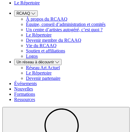
Le Répertoire
RCAAQ
À propos du RCAAQ
Équipe, conseil d’administration et comités
Un centre d’artistes autogéré, c’est quoi ?
Le Répertoire
Devenir membre du RCAAQ
Vie du RCAAQ
Soutien et affiliations
Logos
Un réseau à découvrir
Réseau Art Actuel
Le Répertoire
Devenir partenaire
Événements
Nouvelles
Formations
Ressources