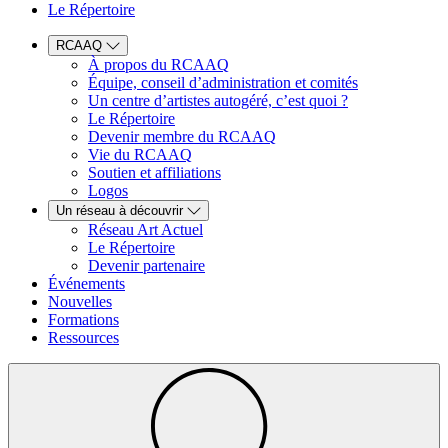
Le Répertoire
RCAAQ
À propos du RCAAQ
Équipe, conseil d’administration et comités
Un centre d’artistes autogéré, c’est quoi ?
Le Répertoire
Devenir membre du RCAAQ
Vie du RCAAQ
Soutien et affiliations
Logos
Un réseau à découvrir
Réseau Art Actuel
Le Répertoire
Devenir partenaire
Événements
Nouvelles
Formations
Ressources