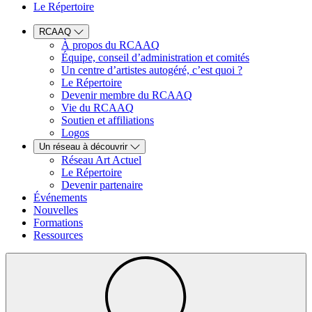
Le Répertoire
RCAAQ
À propos du RCAAQ
Équipe, conseil d’administration et comités
Un centre d’artistes autogéré, c’est quoi ?
Le Répertoire
Devenir membre du RCAAQ
Vie du RCAAQ
Soutien et affiliations
Logos
Un réseau à découvrir
Réseau Art Actuel
Le Répertoire
Devenir partenaire
Événements
Nouvelles
Formations
Ressources