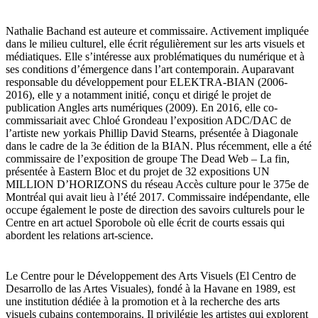
Nathalie Bachand est auteure et commissaire. Activement impliquée
dans le milieu culturel, elle écrit régulièrement sur les arts visuels et
médiatiques. Elle s’intéresse aux problématiques du numérique et à
ses conditions d’émergence dans l’art contemporain. Auparavant
responsable du développement pour ELEKTRA-BIAN (2006-
2016), elle y a notamment initié, conçu et dirigé le projet de
publication Angles arts numériques (2009). En 2016, elle co-
commissariait avec Chloé Grondeau l’exposition ADC/DAC de
l’artiste new yorkais Phillip David Stearns, présentée à Diagonale
dans le cadre de la 3e édition de la BIAN. Plus récemment, elle a été
commissaire de l’exposition de groupe The Dead Web – La fin,
présentée à Eastern Bloc et du projet de 32 expositions UN
MILLION D’HORIZONS du réseau Accès culture pour le 375e de
Montréal qui avait lieu à l’été 2017. Commissaire indépendante, elle
occupe également le poste de direction des savoirs culturels pour le
Centre en art actuel Sporobole où elle écrit de courts essais qui
abordent les relations art-science.
Le Centre pour le Développement des Arts Visuels (El Centro de
Desarrollo de las Artes Visuales), fondé à la Havane en 1989, est
une institution dédiée à la promotion et à la recherche des arts
visuels cubains contemporains. Il privilégie les artistes qui explorent