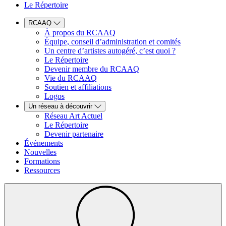
Le Répertoire
RCAAQ
À propos du RCAAQ
Équipe, conseil d’administration et comités
Un centre d’artistes autogéré, c’est quoi ?
Le Répertoire
Devenir membre du RCAAQ
Vie du RCAAQ
Soutien et affiliations
Logos
Un réseau à découvrir
Réseau Art Actuel
Le Répertoire
Devenir partenaire
Événements
Nouvelles
Formations
Ressources